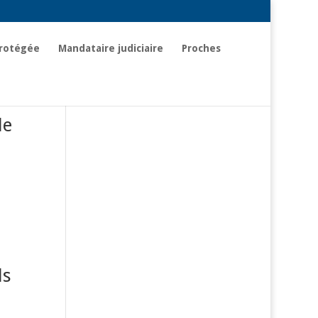
rotégée
Mandataire judiciaire
Proches
de
ls